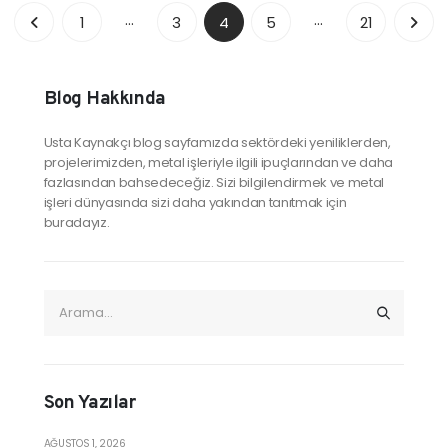
…
…
1
3
4
5
21
Blog Hakkında
Usta Kaynakçı blog sayfamızda sektördeki yeniliklerden,
projelerimizden, metal işleriyle ilgili ipuçlarından ve daha
fazlasından bahsedeceğiz. Sizi bilgilendirmek ve metal
işleri dünyasında sizi daha yakından tanıtmak için
buradayız.
Son Yazılar
AĞUSTOS 1, 2026