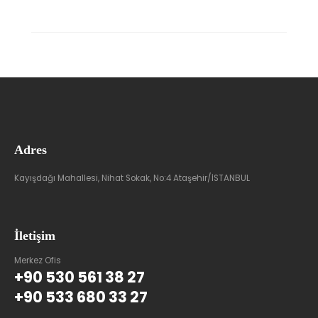
Adres
Kayışdağı Mahallesi, Nihat Sokak, No:4 Ataşehir/İSTANBUL
İletişim
Merkez Ofis
+90 530 561 38 27
+90 533 680 33 27