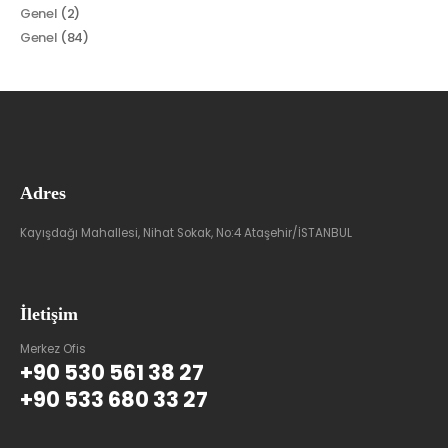
Genel
(2)
Genel
(84)
Adres
Kayışdağı Mahallesi, Nihat Sokak, No:4 Ataşehir/İSTANBUL
İletişim
Merkez Ofis
+90 530 561 38 27
+90 533 680 33 27