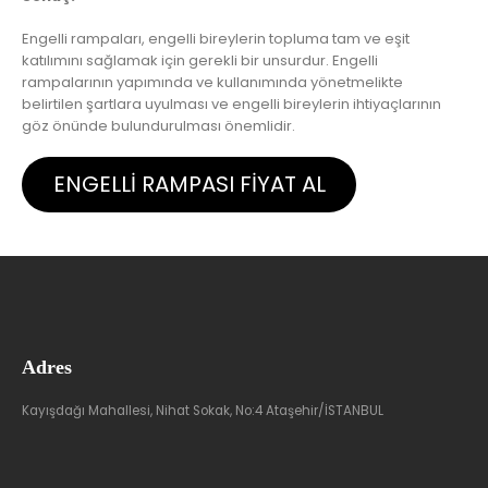
Engelli rampaları, engelli bireylerin topluma tam ve eşit
katılımını sağlamak için gerekli bir unsurdur. Engelli
rampalarının yapımında ve kullanımında yönetmelikte
belirtilen şartlara uyulması ve engelli bireylerin ihtiyaçlarının
göz önünde bulundurulması önemlidir.
ENGELLİ RAMPASI FİYAT AL
Adres
Kayışdağı Mahallesi, Nihat Sokak, No:4 Ataşehir/İSTANBUL