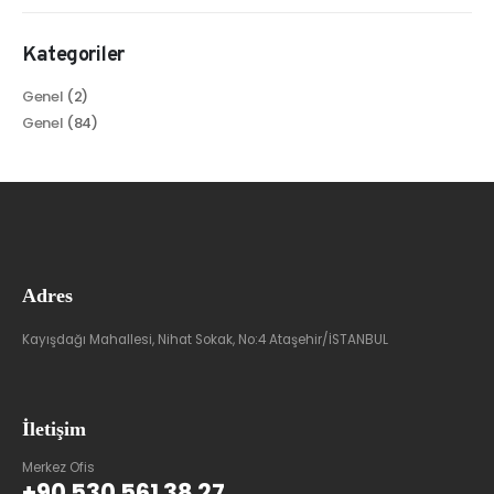
Kategoriler
Genel
(2)
Genel
(84)
Adres
Kayışdağı Mahallesi, Nihat Sokak, No:4 Ataşehir/İSTANBUL
İletişim
Merkez Ofis
+90 530 561 38 27