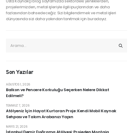
Usta Kaynakçı blog sayfamızda sektördeki yeniliklerden,
projelerimizden, metal işleriyle ilgili ipuçlarından ve daha
fazlasından bahsedeceğiz. Sizi bilgilendirmek ve metal işleri
dünyasında sizi daha yakından tanıtmak için buradayız.
Son Yazılar
AĞUSTOS 1, 2026
Balkon ve Pencere Korkuluğu Seçerken Nelere Dikkat
Edilmeli?
TEMMUZ 7, 2026
Atölyeniz İçin Hayat Kurtaran Proje: Kendi Mobil Kaynak
Sehpası ve Takım Arabanızı Yapın
MAYIS 21, 2026
İstanbul Demir Doğrama Atölyesi: Projeden Montaja