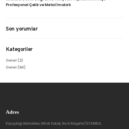
Profesyonel Çelik ve Metal İmalatı
Son yorumlar
Kategoriler
Genel
(2)
Genel
(84)
Adres
Kayışdağı Mahallesi, Nihat Sokak, No:4 Ataşehir/İSTANBUL