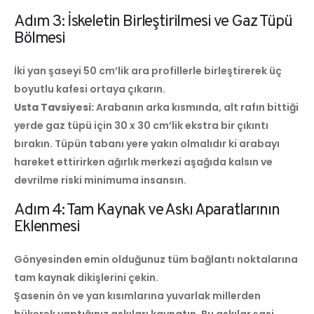
Adım 3: İskeletin Birleştirilmesi ve Gaz Tüpü
Bölmesi
İki yan şaseyi 50 cm’lik ara profillerle birleştirerek üç
boyutlu kafesi ortaya çıkarın.
Usta Tavsiyesi:
Arabanın arka kısmında, alt rafın bittiği
yerde gaz tüpü için 30 x 30 cm’lik ekstra bir çıkıntı
bırakın. Tüpün tabanı yere yakın olmalıdır ki arabayı
hareket ettirirken ağırlık merkezi aşağıda kalsın ve
devrilme riski minimuma insansın.
Adım 4: Tam Kaynak ve Askı Aparatlarının
Eklenmesi
Gönyesinden emin olduğunuz tüm bağlantı noktalarına
tam kaynak dikişlerini çekin.
Şasenin ön ve yan kısımlarına yuvarlak millerden
bükerek yaptığınız askıları kaynatın. Bu askılar şasi