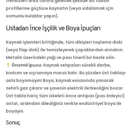
frensizleri arka tarafa gelecek şekilde alt taban
profillerine güçlüce kaynatın (veya vidalamak için
somunlu kulaklar yapın).
Ustadan İnce İşçilik ve Boya İpuçları
Kaynak işlemleri bittiğinde, tüm dikişleri taşlama diski
(veya flap disk) ile temizleyerek çapaklardan arındırın.
Metalin üzerindeki yağı ve pası tinerli bir bezle silin.
Önemli İpucu
: Kaynak sehpaları sürekli darbe,
kıvılcım ve sıçramaya maruz kalır. Bu yüzden üst tablayı
asla boyamayın! Boya, kaynak esnasında yanarak
zehirli gaz çıkarır ve şasenin elektrik iletkenliğini bozar.
Üst tabla hariç tüm iskeleti önce antipas (pas önleyici)
astar, ardından dilediğiniz renkte endüstriyel boya ile
boyayın.
Sonuç