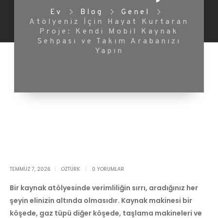
Ev
Blog
Genel
Atölyeniz İçin Hayat Kurtaran
Proje: Kendi Mobil Kaynak
Sehpası ve Takım Arabanızı
Yapın
TEMMUZ 7, 2026
OZTURK
0 YORUMLAR
Bir kaynak atölyesinde verimliliğin sırrı, aradığınız her
şeyin elinizin altında olmasıdır. Kaynak makinesi bir
köşede, gaz tüpü diğer köşede, taşlama makineleri ve