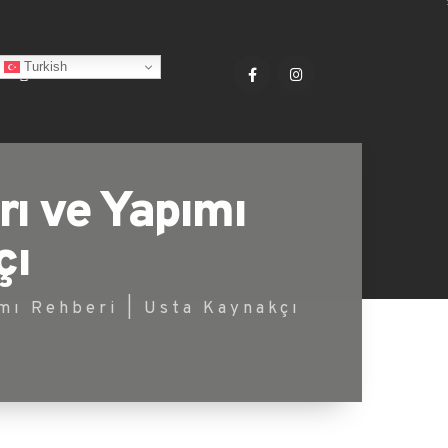
Turkish
rı ve Yapımı
çı
mı Rehberi | Usta Kaynakçı