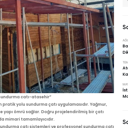
So
AĞU
Ba
Di
TEM
At
Ka
MAY
İs
Mo
sundurma catı-atasehir”
 en pratik yolu sundurma çatı uygulamasıdır. Yağmur,
e yapı ömrü sağlar. Doğru projelendirilmiş bir çatı
da mimari tamamlayıcıdır.
S
 sundurma çatı sistemleri ve profesyonel sundurma çatı