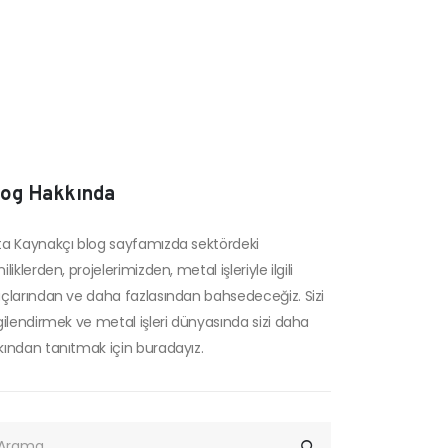
log Hakkında
ta Kaynakçı blog sayfamızda sektördeki
iliklerden, projelerimizden, metal işleriyle ilgili
uçlarından ve daha fazlasından bahsedeceğiz. Sizi
lgilendirmek ve metal işleri dünyasında sizi daha
kından tanıtmak için buradayız.