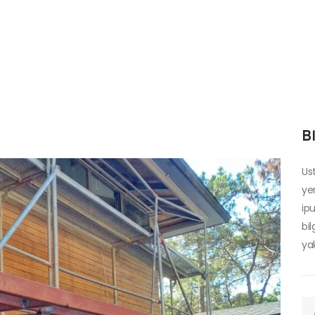
B
Us
yen
ip
bi
ya