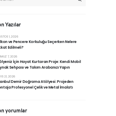
n Yazılar
STOS 1, 2026
lkon ve Pencere Korkuluğu Seçerken Nelere
kkat Edilmeli?
MUZ 7, 2026
ölyeniz İçin Hayat Kurtaran Proje: Kendi Mobil
ynak Sehpası ve Takım Arabanızı Yapın
IS 21, 2026
tanbul Demir Doğrama Atölyesi: Projeden
ntaja Profesyonel Çelik ve Metal İmalatı
on yorumlar