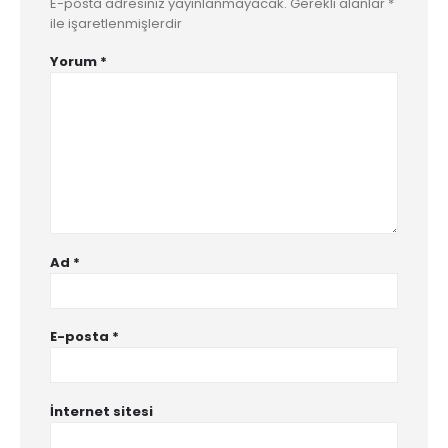
E-posta adresiniz yayınlanmayacak.
Gerekli alanlar
*
ile işaretlenmişlerdir
Yorum
*
Ad
*
E-posta
*
İnternet sitesi