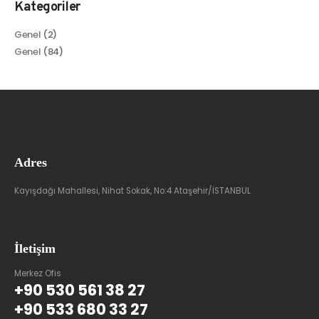
Kategoriler
Genel
(2)
Genel
(84)
Adres
Kayışdağı Mahallesi, Nihat Sokak, No:4 Ataşehir/İSTANBUL
İletişim
Merkez Ofis
+90 530 561 38 27
+90 533 680 33 27