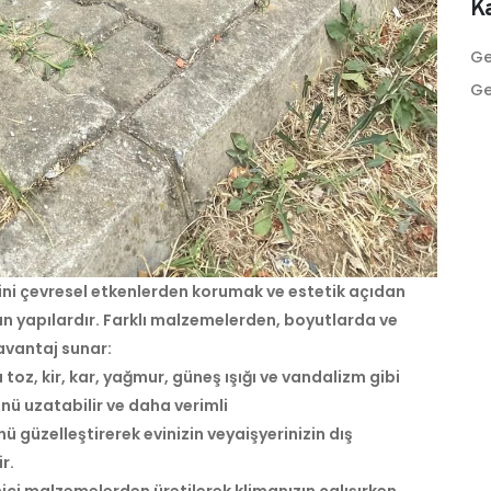
Ka
Ge
Ge
esini çevresel etkenlerden korumak ve estetik açıdan
n yapılardır. Farklı malzemelerden, boyutlarda ve
 avantaj sunar:
ı toz, kir, kar, yağmur, güneş ışığı ve vandalizm gibi
nü uzatabilir ve daha verimli
ü güzelleştirerek evinizin veyaişyerinizin dış
r.
emici malzemelerden üretilerek klimanızın çalışırken