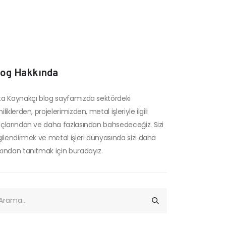
log Hakkında
ta Kaynakçı blog sayfamızda sektördeki
iliklerden, projelerimizden, metal işleriyle ilgili
uçlarından ve daha fazlasından bahsedeceğiz. Sizi
lgilendirmek ve metal işleri dünyasında sizi daha
kından tanıtmak için buradayız.