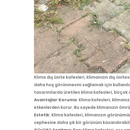
Klima dış ünite kafesleri, klimanızın dış ünit
daha hoş görünmesini sağlamak için kullanıla
tasarımlarda üretilen klima kafesleri, birçok
Avantajlar
:
Koruma
: Klima kafesleri, klimanız
etkenlerden korur. Bu sayede klimanızın ömrü
Estetik
: Klima kafesleri, klimanızın görünümün
cephesine daha şık bir görünüm kazandırabili
Gürültü Azaltma
: Bazı klima kafesleri, ses 