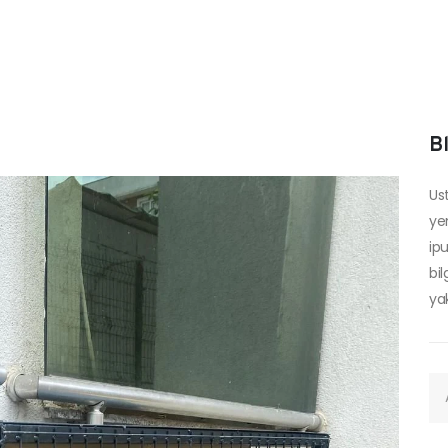
B
Us
yen
ip
bi
ya