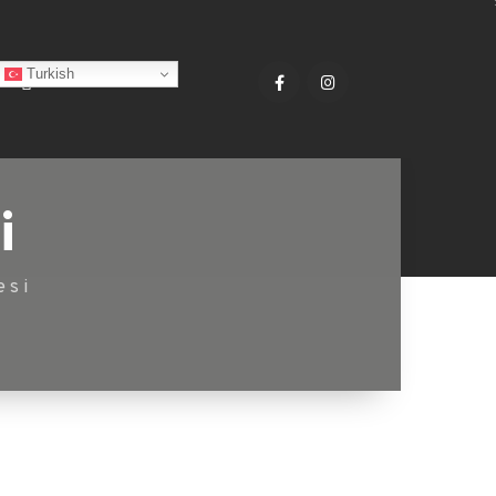
Turkish
i
esi