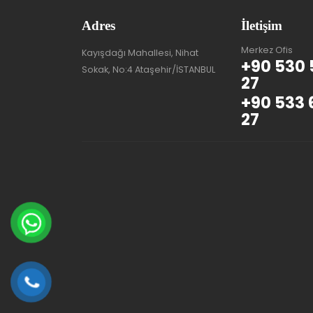
Adres
İletişim
Merkez Ofis
Kayışdağı Mahallesi, Nihat
+90 530 
Sokak, No:4 Ataşehir/İSTANBUL
27
+90 533 
27