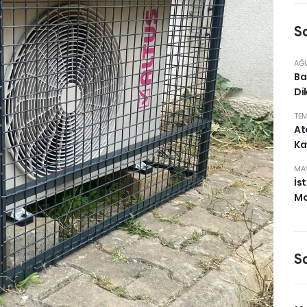
So
AĞU
Ba
Di
TEM
At
Ka
MAY
İs
Mo
S