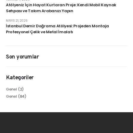
Atölyeniz İçin Hayat Kurtaran Proje: Kendi Mobil Kaynak
Sehpası ve Takım Arabanızı Yapın
MAYIS 21, 2026
İstanbul Demir Doğrama Atölyesi: Projeden Montaja
Profesyonel Çelik ve Metal İmalatı
Son yorumlar
Kategoriler
Genel
(2)
Genel
(84)