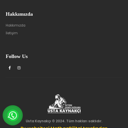
Hakkımızda
Hakkımızda
İletişim
Follow Us
Usta Kaynakçı © 2024. Tüm hakları saklıdır.